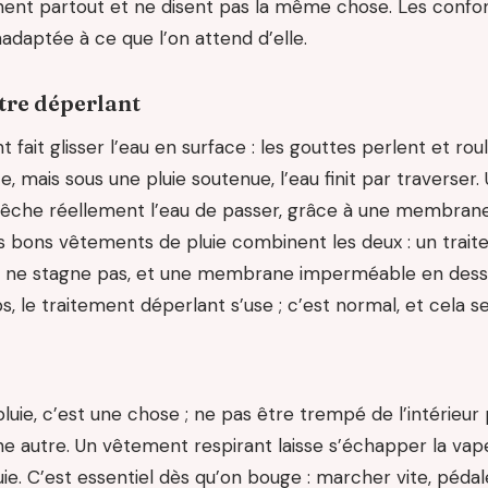
nent partout et ne disent pas la même chose. Les confon
adaptée à ce que l’on attend d’elle.
re déperlant
ait glisser l’eau en surface : les gouttes perlent et roul
, mais sous une pluie soutenue, l’eau finit par traverser
pêche réellement l’eau de passer, grâce à une membrane
es bons vêtements de pluie combinent les deux : un trai
u ne stagne pas, et une membrane imperméable en desso
, le traitement déperlant s’use ; c’est normal, et cela se
pluie, c’est une chose ; ne pas être trempé de l’intérieur
ne autre. Un vêtement respirant laisse s’échapper la vap
uie. C’est essentiel dès qu’on bouge : marcher vite, pédal