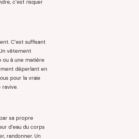
dre, c’est risquer
ent. C’est suffisant
. Un vêtement
 ou à une matière
tement déperlant en
us pour la vraie
 ravive.
 par sa propre
eur d’eau du corps
er, randonner. Un