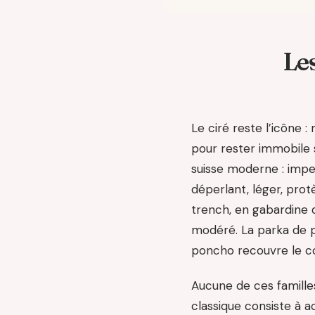
Le
Le ciré reste l’icône 
pour rester immobile 
suisse moderne : imper
déperlant, léger, pro
trench, en gabardine 
modéré. La parka de p
poncho recouvre le co
Aucune de ces familles
classique consiste à a