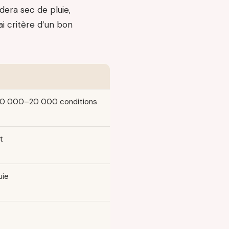
era sec de pluie,
ai critère d’un bon
 10 000–20 000 conditions
t
uie