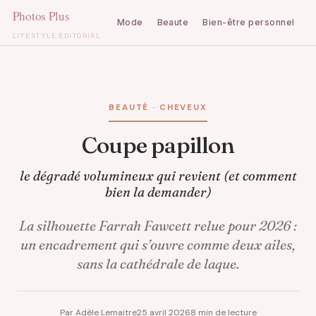
Mode
Beaute
Bien-être personnel
C
LIFESTYLE ÉDITORIAL
Aller
au
contenu
BEAUTÉ · CHEVEUX
Coupe papillon
le dégradé volumineux qui revient (et comment
bien la demander)
La silhouette Farrah Fawcett relue pour 2026 :
un encadrement qui s’ouvre comme deux ailes,
sans la cathédrale de laque.
Par Adèle Lemaitre
25 avril 2026
8 min de lecture