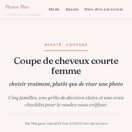
Mode
Beaute
Bien-être personnel
C
LIFESTYLE ÉDITORIAL
Aller
au
contenu
BEAUTÉ · COIFFURE
Coupe de cheveux courte
femme
choisir vraiment, plutôt que de viser une photo
Cinq familles, une grille de décision claire et une vraie
checklist pour le rendez-vous coiffeur.
Par Margaux Vassal
23 mai 2026
10 min de lecture