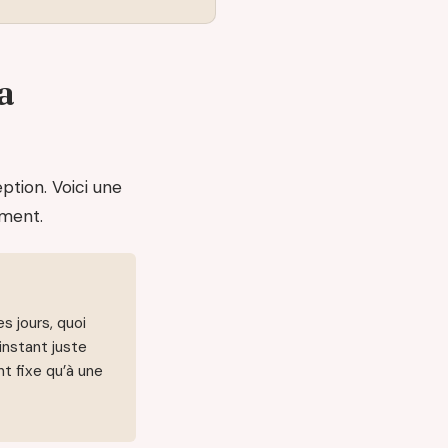
a
ption. Voici une
ement.
s jours, quoi
’instant juste
t fixe qu’à une