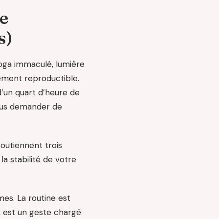
ne
s)
yoga immaculé, lumière
arement reproductible.
d’un quart d’heure de
plus demander de
outiennent trois
la stabilité de votre
es. La routine est
i, est un geste chargé