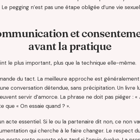
 Le pegging n’est pas une étape obligée d’une vie sexuell
mmunication et consentem
avant la pratique
int le plus important, plus que la technique elle-même.
ande du tact. La meilleure approche est généralement 
une conversation détendue, sans précipitation. Un livre lu,
uvent servir d’amorce. La phrase ne doit pas piéger : « 
ste que « On essaie quand ? ».
n acte essentiel. Si le ou la partenaire dit non, ce non va
rgumentation qui cherche à le faire changer. Le respect d
 porte reste ouverte plus tard si l’envie évolue. La pres