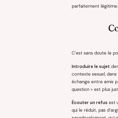
parfaitement légitime.
Co
C’est sans doute le po
Introduire le sujet
dem
contexte sexuel, dans 
échange entre amis pe
question » est plus ju
Écouter un refus
est u
qui le réduit, pas d’a
paradoxalement, qu’une