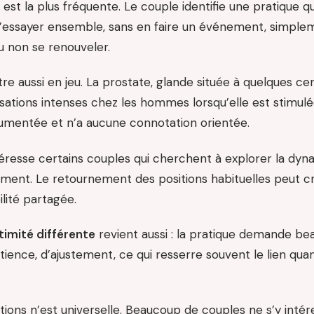
est la plus fréquente. Le couple identifie une pratique qu
e l’essayer ensemble, sans en faire un événement, simp
u non se renouveler.
re aussi en jeu. La prostate, glande située à quelques ce
sations intenses chez les hommes lorsqu’elle est stimul
umentée et n’a aucune connotation orientée.
éresse certains couples qui cherchent à explorer la dyn
ment. Le retournement des positions habituelles peut cr
ilité partagée.
timité différente
revient aussi : la pratique demande b
ence, d’ajustement, ce qui resserre souvent le lien quan
ons n’est universelle. Beaucoup de couples ne s’y intére