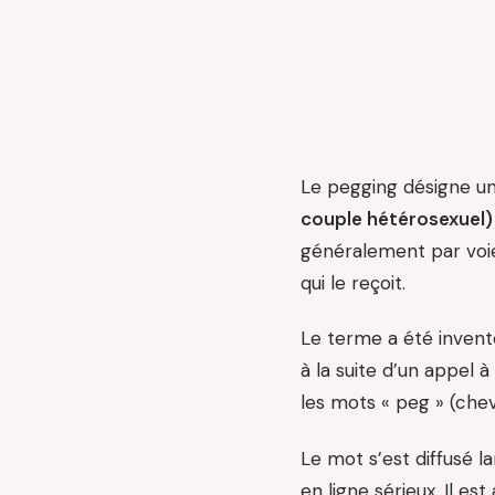
Le pegging désigne u
couple hétérosexuel)
généralement par voie 
qui le reçoit.
Le terme a été invent
à la suite d’un appel 
les mots « peg » (chevi
Le mot s’est diffusé l
en ligne sérieux. Il es