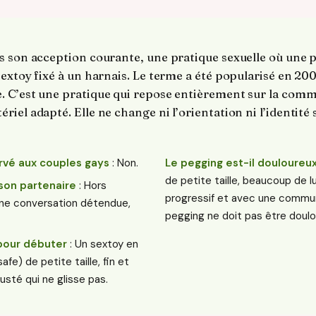
s son acception courante, une pratique sexuelle où une 
extoy fixé à un harnais. Le terme a été popularisé en 200
 C’est une pratique qui repose entièrement sur la comm
el adapté. Elle ne change ni l’orientation ni l’identité s
ervé aux couples gays
: Non.
Le pegging est-il douloureu
de petite taille, beaucoup de l
son partenaire
: Hors
progressif et avec une communi
une conversation détendue,
pegging ne doit pas être doulo
 pour débuter
: Un sextoy en
fe) de petite taille, fin et
usté qui ne glisse pas.