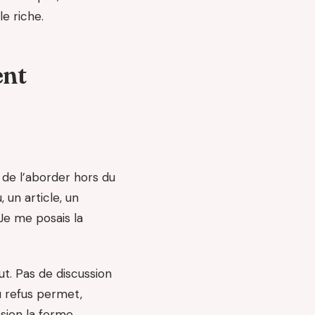
e riche.
ent
de l’aborder hors du
 un article, un
Je me posais la
ut. Pas de discussion
u refus permet,
sion la ferme.