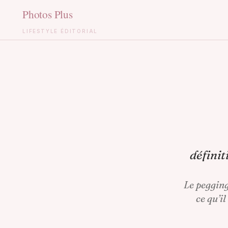
LIFESTYLE ÉDITORIAL
Aller
au
contenu
définit
Le pegging
ce qu’il