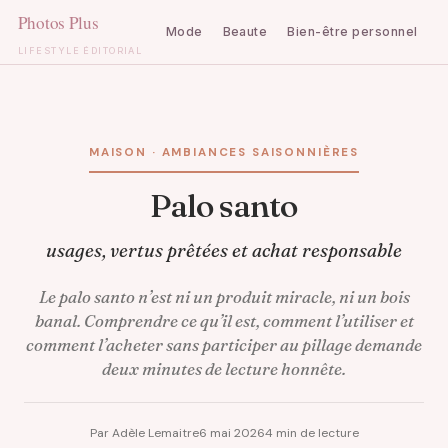
Mode
Beaute
Bien-être personnel
C
LIFESTYLE ÉDITORIAL
Aller
au
contenu
MAISON · AMBIANCES SAISONNIÈRES
Palo santo
usages, vertus prêtées et achat responsable
Le palo santo n’est ni un produit miracle, ni un bois
banal. Comprendre ce qu’il est, comment l’utiliser et
comment l’acheter sans participer au pillage demande
deux minutes de lecture honnête.
Par Adèle Lemaitre
6 mai 2026
4 min de lecture