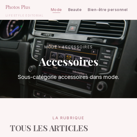
Mode
Beaute
Bien-être personnel
C
LIFESTYLE ÉDITORIAL
Aller
au
contenu
MODE
›
ACCESSOIRES
Accessoires
Sous-catégorie accessoires dans mode.
LA RUBRIQUE
TOUS LES ARTICLES