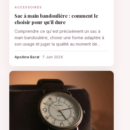
ACCESSOIRES
Sac à main bandoulière : comment le
choisir pour qu’il dure
Comprendre ce qu'est précisément un sac à
main bandoulière, choisir une forme adaptée à
son usage et juger la qualité au moment de
l'achat pour acheter une pièce qui dure des
années.
Apolline Barat
·
7 Juin 2026