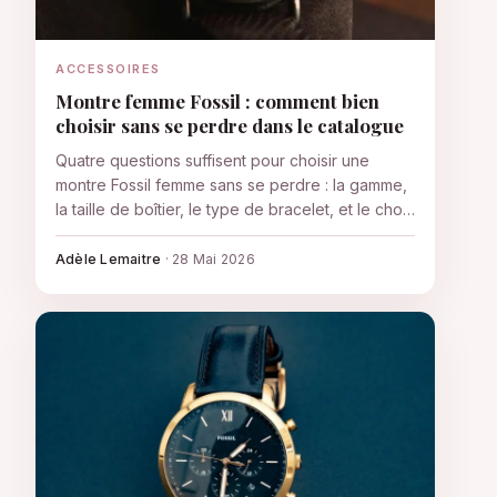
ACCESSOIRES
Montre femme Fossil : comment bien
choisir sans se perdre dans le catalogue
Quatre questions suffisent pour choisir une
montre Fossil femme sans se perdre : la gamme,
la taille de boîtier, le type de bracelet, et le choix
entre montre classique et modèle connecté. Le
reste vient après.
Adèle Lemaitre
·
28 Mai 2026