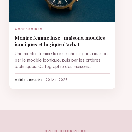
ACCESSOIRES
Montre femme luxe : maisons, modèles
iconiques et logique d’achat
Une montre femme luxe se choisit par la maison,
par le modèle iconique, puis par les critères
techniques. Cartographie des maisons
(manufacture vs maison de mode), modèles
cultes, critères de choix et trois canaux d'achat.
Adèle Lemaitre
·
20 Mai 2026
SOUS-RUBRIQUES