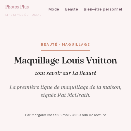
Mode
Beaute
Bien-être personnel
C
LIFESTYLE ÉDITORIAL
Aller
au
contenu
BEAUTÉ · MAQUILLAGE
Maquillage Louis Vuitton
tout savoir sur La Beauté
La première ligne de maquillage de la maison,
signée Pat McGrath.
Par Margaux Vassal
26 mai 2026
9 min de lecture