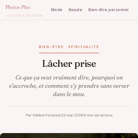
Mode
Beaute
Bien-être personnel
C
LIFESTYLE ÉDITORIAL
Aller
au
contenu
BIEN-ÊTRE · SPIRITUALITÉ
Lâcher prise
Ce que ça veut vraiment dire, pourquoi on
s’accroche, et comment s’y prendre sans verser
dans le mou.
Par Hélène Forestier
23 mai 2026
9 min de lecture