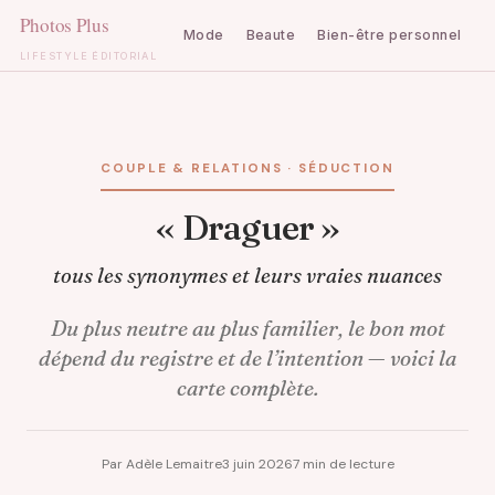
Mode
Beaute
Bien-être personnel
C
LIFESTYLE ÉDITORIAL
Aller
au
contenu
COUPLE & RELATIONS · SÉDUCTION
« Draguer »
tous les synonymes et leurs vraies nuances
Du plus neutre au plus familier, le bon mot
dépend du registre et de l’intention — voici la
carte complète.
Par Adèle Lemaitre
3 juin 2026
7 min de lecture