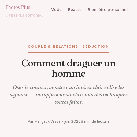
Mode
Beaute
Bien-être personnel
C
LIFESTYLE ÉDITORIAL
Aller
au
contenu
COUPLE & RELATIONS · SÉDUCTION
Comment draguer un
homme
Oser le contact, montrer un intérêt clair et lire les
signaux — une approche sincère, loin des techniques
toutes faites.
Par Margaux Vassal
7 juin 2026
8 min de lecture