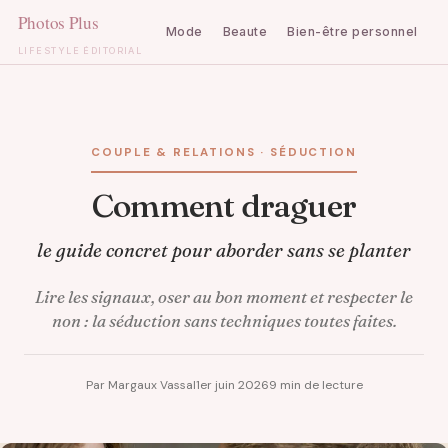
Mode
Beaute
Bien-être personnel
C
LIFESTYLE ÉDITORIAL
Aller
au
contenu
COUPLE & RELATIONS · SÉDUCTION
Comment draguer
le guide concret pour aborder sans se planter
Lire les signaux, oser au bon moment et respecter le
non : la séduction sans techniques toutes faites.
Par Margaux Vassal
1er juin 2026
9 min de lecture